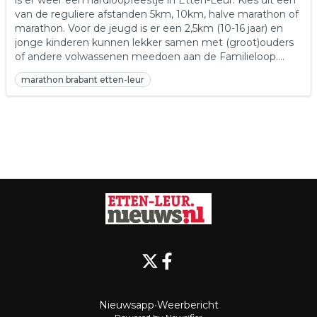
is er weer een hardloopfeestje in Etten-Leur. Kies uit een
van de reguliere afstanden 5km, 10km, halve marathon of
marathon. Voor de jeugd is er een 2,5km (10-16 jaar) en
jonge kinderen kunnen lekker samen met (groot)ouders
of andere volwassenen meedoen aan de Familieloop.
Informatie en inschrijven:
www.marathonbrabant.nl
marathon brabant etten-leur
Nieuwsapp
•
Weerbericht