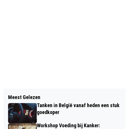
Vorig artikel
Volgend artikel
GROEI AANTAL WONINGEN IN
Meest Gelezen
WINNAARS EVENWICHT SPORTGALA
BRABANT VERSNELT WEER
Tanken in België vanaf heden een stuk
2025
goedkoper
Workshop Voeding bij Kanker: