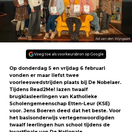
Ad van den Wijngaart
Voeg toe als voorkeursbron op Google
Op donderdag 5 en vrijdag 6 februari
vonden er maar liefst twee
voorleeswedstrijden plaats bij De Nobelaer.
Tijdens Read2Me! lazen twaalf
brugklasleerlingen van Katholieke
Scholengemeenschap Etten-Leur (KSE)
voor. Jens Boeren deed dat het beste. Voor
het basisonderwijs vertegenwoordigden
twaalf leerlingen hun school tijdens de
kwartfinale van De Nationale