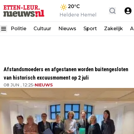
20
°C
Heldere Hemel
Politie
Cultuur
Nieuws
Sport
Zakelijk
A
Afstandsmoeders en afgestanen worden buitengesloten
van historisch excuusmoment op 2 juli
08 JUN , 12:25
•
NIEUWS