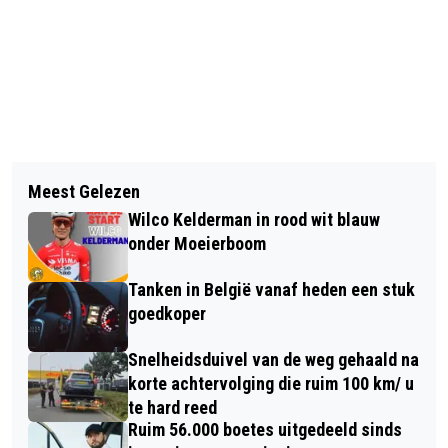
Vorig artikel
Volgend artikel
MINISTER BOEKHOLT (D66) WIL
Meest Gelezen
GROTE TEKORTEN AAN LOODGIETERS
GEMEENTES NU NIET AANSPREKEN
Wilco Kelderman in rood wit blauw
IN NOORD-BRABANT: BIJNA 10
OP HUIZEN STATUSHOUDERS
onder Moeierboom
VACATURES PER WERKZOEKENDE
Tanken in België vanaf heden een stuk
goedkoper
Snelheidsduivel van de weg gehaald na
korte achtervolging die ruim 100 km/ u
te hard reed
Ruim 56.000 boetes uitgedeeld sinds