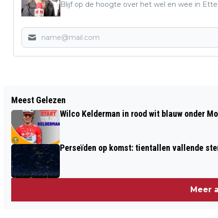
Blijf op de hoogte over het wel en wee in Ett
Vorig artikel
Meest Gelezen
JE KUNT EEN PAARD NIETS WIJSMAKEN
Wilco Kelderman in rood wit blauw onder M
| DREAM ACADEMY
Perseïden op komst: tientallen vallende ster
Meer a