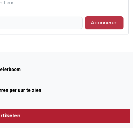
en-Leur
Abonneren
Volgend artikel
PIZZERIA & GRILLROOM TOSCANA
oeierboom
GAAT LANDELIJK!
ren per uur te zien
rtikelen