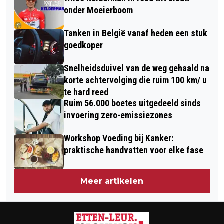
DAALT MET 10 TOT 170
onder Moeierboom
Tanken in België vanaf heden een stuk
goedkoper
Snelheidsduivel van de weg gehaald na
korte achtervolging die ruim 100 km/ u
te hard reed
Ruim 56.000 boetes uitgedeeld sinds
invoering zero-emissiezones
Workshop Voeding bij Kanker:
praktische handvatten voor elke fase
Meer artikelen