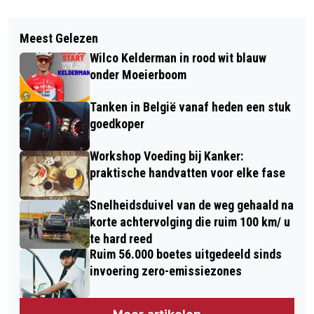
Vorig artikel
Volgend artikel
ZWANGERSCHAPSBEELDJE,
Meest Gelezen
WATERSCHAP ROEPT NU AL OP OM
KNUFFELBEELDJE OF BEELDJE VAN JE
Wilco Kelderman in rood wit blauw
WATER VAST TE HOUDEN VANWEGE
JONGE KIND: 3D MOMENTS ZORGT
onder Moeierboom
ZEER DROOG VOORJAAR
VOOR TASTBARE HERINNERING
Tanken in België vanaf heden een stuk
goedkoper
Workshop Voeding bij Kanker:
praktische handvatten voor elke fase
Snelheidsduivel van de weg gehaald na
korte achtervolging die ruim 100 km/ u
te hard reed
Ruim 56.000 boetes uitgedeeld sinds
invoering zero-emissiezones