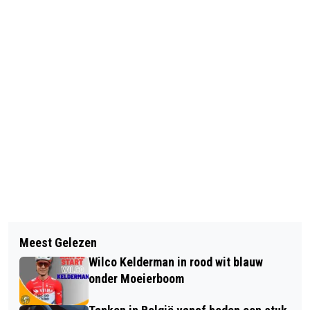
Vorig artikel
Volgend artikel
VROUWEN BETALEN JAARLIJKS € 25,-
Meest Gelezen
INFORMATIESTANDS IN
MEER VOOR HUN ZORGVERZEKERING
Wilco Kelderman in rood wit blauw
ZIEKENHUIZEN NOORD-BRABANT
onder Moeierboom
TIJDENS WEEK VAN DE SCHILDKLIER