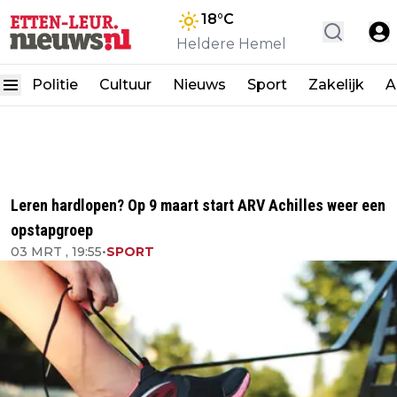
18
°C
Heldere Hemel
Politie
Cultuur
Nieuws
Sport
Zakelijk
A
Leren hardlopen? Op 9 maart start ARV Achilles weer een
opstapgroep
03 MRT , 19:55
•
SPORT