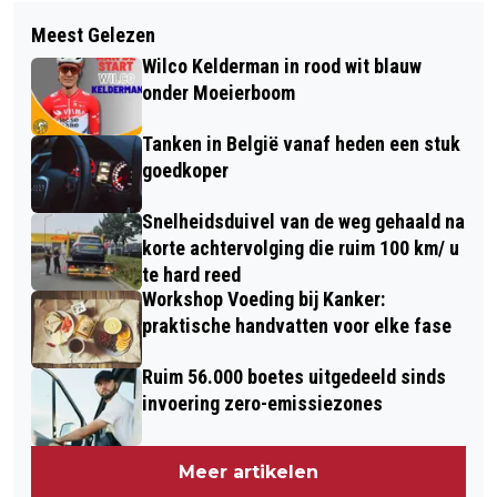
Volgend artikel
WINGS FOR LIFE: LOPEN VOOR ZIJ DIE
Meest Gelezen
ARTSEN EN INSPECTIE ZIEN
HET NIET MEER KUNNEN
Wilco Kelderman in rood wit blauw
ERNSTIGERE
onder Moeierboom
HUISDIERENVERWAARLOZING
Tanken in België vanaf heden een stuk
goedkoper
Snelheidsduivel van de weg gehaald na
korte achtervolging die ruim 100 km/ u
te hard reed
Workshop Voeding bij Kanker:
praktische handvatten voor elke fase
Ruim 56.000 boetes uitgedeeld sinds
invoering zero-emissiezones
Meer artikelen