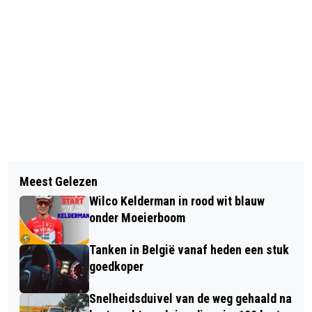
Vorig artikel
Volgend artikel
BRABANTS LANDSCHAP KRIJGT
Meest Gelezen
ONDERNEMENDE BRABANDERS
FINANCIERING VOOR HERSTEL
Wilco Kelderman in rood wit blauw
NEMEN NATUUR IN EIGEN HAND
NATUURGEBIED PANNENHOEF
onder Moeierboom
Tanken in België vanaf heden een stuk
goedkoper
Snelheidsduivel van de weg gehaald na