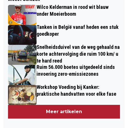
Wilco Kelderman in rood wit blauw
onder Moeierboom
Tanken in België vanaf heden een stuk
goedkoper
Snelheidsduivel van de weg gehaald na
korte achtervolging die ruim 100 km/ u
te hard reed
Ruim 56.000 boetes uitgedeeld sinds
invoering zero-emissiezones
Workshop Voeding bij Kanker:
praktische handvatten voor elke fase
Meer artikelen