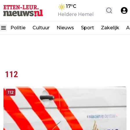
17
°C
Heldere Hemel
Politie
Cultuur
Nieuws
Sport
Zakelijk
A
112
112