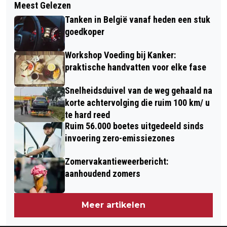
Meest Gelezen
SAMEN DOEN, KIJKEN EN BELEVEN
MET VOLOP ZON, OVERWEGEND
Tanken in België vanaf heden een stuk
BIJ DE NOBELAER
DROOG OP KONINGSDAG
goedkoper
Workshop Voeding bij Kanker:
praktische handvatten voor elke fase
Snelheidsduivel van de weg gehaald na
korte achtervolging die ruim 100 km/ u
te hard reed
Ruim 56.000 boetes uitgedeeld sinds
invoering zero-emissiezones
Zomervakantieweerbericht:
aanhoudend zomers
Meer artikelen