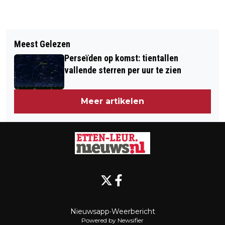
Vorig artikel
Volgend artikel
WEEKVERWACHTING: ZACHTER NA
Meest Gelezen
DE IMPACT VAN STRESS OP JE
WINTERS WEEKEND
Perseïden op komst: tientallen
ADEMHALING, HOE WEET JE OF JE
vallende sterren per uur te zien
HYPERVENTILEERT?
Meer artikelen
Nieuwsapp
•
Weerbericht
Powered by Newsifier